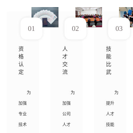
01
02
03
资
人
技
格
才
能
认
交
比
定
流
武
为
为
为
加强
加强
提升
专业
公司
人才
技术
人才
技能