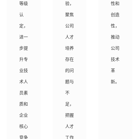
等级
验，
性和
认
聚焦
创造
定，
公司
性，
进一
人才
推动
步提
培养
公司
升专
存在
技术
业技
的问
革
术人
题与
新。
员素
不
质和
足，
企业
把握
核心
人才
竞争
工作