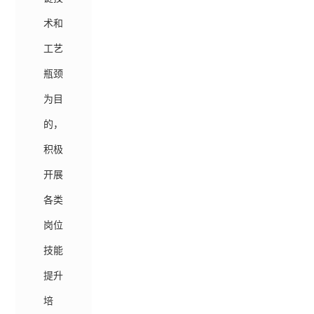
术和
工艺
瓶颈
为目
的，
积极
开展
各类
岗位
技能
提升
培