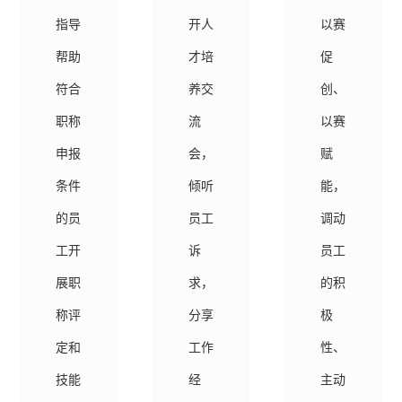
指导
开人
以赛
帮助
才培
促
符合
养交
创、
职称
流
以赛
申报
会，
赋
条件
倾听
能，
的员
员工
调动
工开
诉
员工
展职
求，
的积
称评
分享
极
定和
工作
性、
技能
经
主动