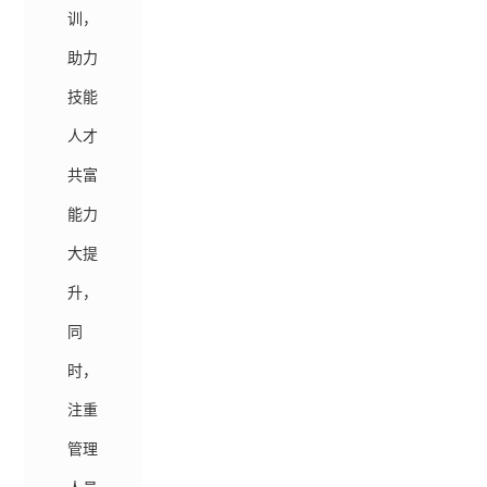
训，
助力
技能
人才
共富
能力
大提
升，
同
时，
注重
管理