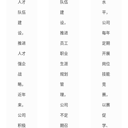
人才
队伍
水
队伍
建
平，
建
设，
公司
设，
推进
每年
推进
员工
定期
人才
职业
开展
强企
生涯
岗位
战
规划
技能
略，
管
竞
近年
理，
赛，
来，
公司
以赛
公司
不定
促
积极
期召
学、