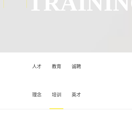
TRAINI
人才
教育
诚聘
理念
培训
英才