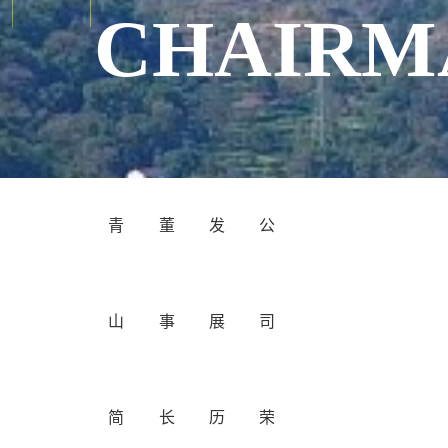
CHAIRM
青
董
发
公
山
事
展
司
简
长
历
荣