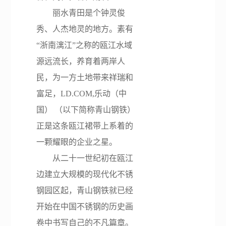
丽水青田是个钟灵俊
网站
关于
产品服务
LD.COM,
咨询
人力
LD.COM,
采
秀、人杰地灵的地方。素有
LD.COM,
青山
乐动（中
中心
资源
乐动（中
购
“浙南漓江”之称的瓯江水域
乐动（中
国）
国）
平
LD.COM,
国）
台
源远流长，养育着两岸人
乐动（中
青山
公司
人才
国）
民，为一方土地带来祥瑞和
简介
动态
理念
企业理念
富足，LD.COM,乐动（中
工艺流程
董事
视频
教育
社会责任
国） （以下简称青山钢铁）
长致
集锦
培训
资质证书
群团活动
辞
正是这条瓯江裙带上系着的
诚聘
产品系列
一颗耀眼的企业之星。
发展
英才
历程
从二十一世纪初在瓯江
边建立大规模的现代化不锈
公司
荣誉
钢园区起，青山钢铁就已经
开始在中国不锈钢的历史画
卷中书写自己的不凡篇章。