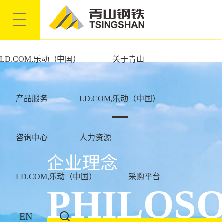
LD.COM,乐动（中国）
LD.COM,乐动（中国）
关于青山
产品服务
LD.COM,乐动（中国）
咨询中心
人力资源
企业理念
LD.COM,乐动（中国）
采购平台
PHILOS
EN