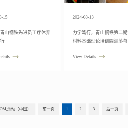
0-15
2024-08-13
青山钢铁先进员工疗休养
力学笃行，青山钢铁第二期
行
材料基础理论培训圆满落幕
tails
View Details
COM,乐动（中国）
前一页
1
2
3
后一页