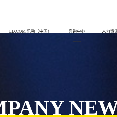
LD.COM,乐动（中国）
咨询中心
人力资
MPANY NEW