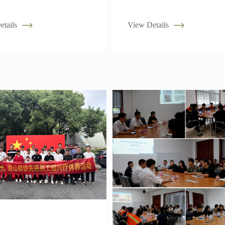
tails
View Details