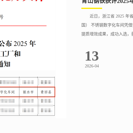
青山钢铁获评202
近日，浙江省 2025 
国） 不锈钢数字化车间凭
提质增效成果，成功入选，获评
13
2026-04