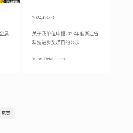
2024-08-03
金属
关于我单位申报2023年度浙江省
科技进步奖项目的公示
View Details
尾页