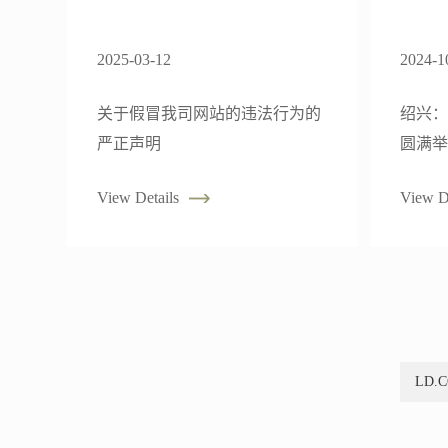
2025-03-12
2024-1
关于假冒我司网站的违法行为的
绍兴：
严正声明
圆满举
View Details
View De
LD.