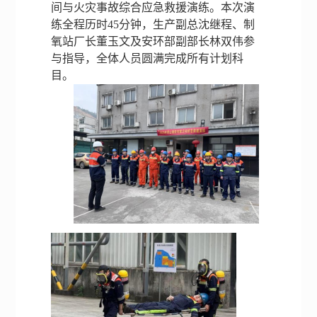
间与火灾事故综合应急救援演练。本次演
乐动（中
国）
国）
平
练全程历时45分钟，生产副总沈继程、制
LD.COM,
国）
台
氧站厂长
董玉文
及
安环部副部长林双伟
参
乐动（中
青山
公司
人才
与指导，全体人员圆满完成所有计划科
国）
简介
动态
理念
企业理念
目。
工艺流程
董事
视频
教育
社会责任
长致
集锦
培训
资质证书
群团活动
辞
诚聘
产品系列
发展
英才
历程
公司
荣誉